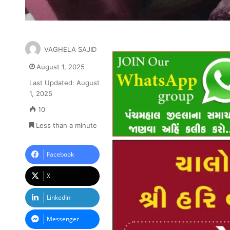
VAGHELA SAJID
August 1, 2025
Last Updated: August
1, 2025
10
Less than a minute
Facebook
X
LinkedIn
Messenger