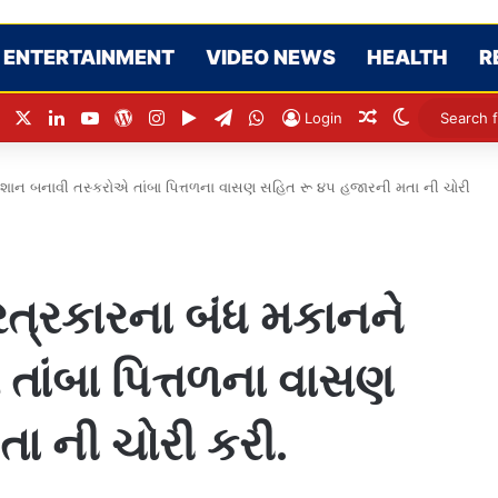
ENTERTAINMENT
VIDEO NEWS
HEALTH
R
Facebook
X
LinkedIn
YouTube
WordPress
Instagram
Google Play
Telegram
WhatsApp
Random Articl
Switch ski
Login
 નિશાન બનાવી તસ્કરોએ તાંબા પિત્તળના વાસણ સહિત રૂ ૪૫ હજારની મતા ની ચોરી
્રત્રકારના બંધ મકાનને
તાંબા પિત્તળના વાસણ
ા ની ચોરી કરી.