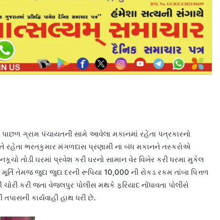
ેરી પાછળ ગ્રામ પંચાયતની સામે આવેલા મકાનમાં રહેતા પત્રકારનો
તે રહેતા ભરતકુમાર મંગળદાસ પ્રણામી ના બંધ મકાનને તસ્કરોએ
કૂચો તોડી ઘરમાં પ્રવેશ કરી ઘરનો સામાન વેર વિખેર કરી ધરમા મુકેલ
 મૂર્તિ તેમજ જુદા જુદા દરની રૂપિયા 10,000 ની રોકડ રકમ તાંબા પિત્તળ
ચોરી કરી જતા વેજલપુર પોલીસ મથકે ફરિયાદ નોંધાવતા પોલીસે
 તપાસની કાર્યવાહી હાથ ધરી છે.