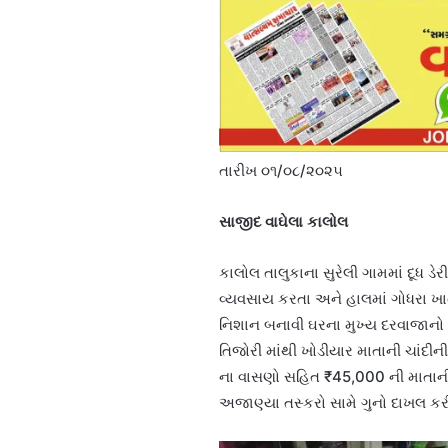
તારીખ ૦૧/૦૮/૨૦૨૫
સાજીદ વાઘેલા કાલોલ
કાલોલ તાલુકાના સુરેલી ગામમાં દૂધ ડ
વ્યવસાય કરતા અને હાલમાં ગોધરા ખા
નિશાન બનાવી ઘરના મુખ્ય દરવાજાનો ન
તિજોરી માંથી ખોડીયાર માતાની ચાંદીની
ના વાસણો સહિત ₹45,000 ની માતાની 
અજાણ્યા તસ્કરો સામે ગુનો દાખલ કરી