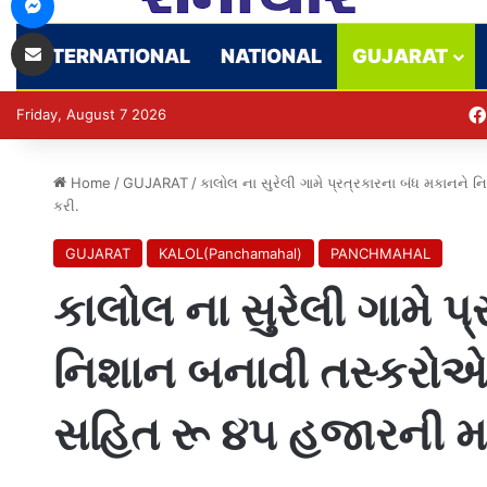
Share via Email
INTERNATIONAL
NATIONAL
GUJARAT
Friday, August 7 2026
Home
/
GUJARAT
/
કાલોલ ના સુરેલી ગામે પ્રત્રકારના બંધ મકાનને
કરી.
GUJARAT
KALOL(Panchamahal)
PANCHMAHAL
કાલોલ ના સુરેલી ગામે પ
નિશાન બનાવી તસ્કરોએ 
સહિત રૂ ૪૫ હજારની મત