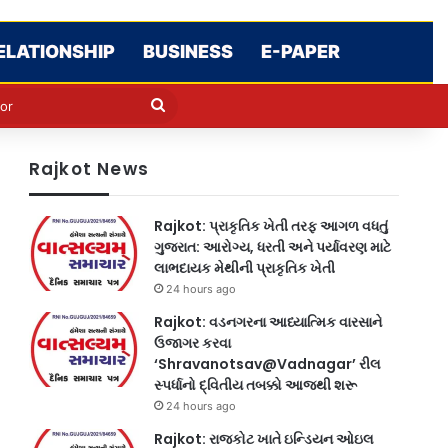
ELATIONSHIP
BUSINESS
E-PAPER
e
n
Search
for
Rajkot News
Rajkot: પ્રાકૃતિક ખેતી તરફ આગળ વધતું
ગુજરાત: આરોગ્ય, ધરતી અને પર્યાવરણ માટે
લાભદાયક મેથીની પ્રાકૃતિક ખેતી
24 hours ago
Rajkot: વડનગરના આધ્યાત્મિક વારસાને
ઉજાગર કરવા
‘Shravanotsav@Vadnagar’ રીલ
સ્પર્ધાનો દ્વિતીય તબક્કો આજથી શરૂ
24 hours ago
Rajkot: રાજકોટ ખાતે ઇન્ડિયન ઓઇલ