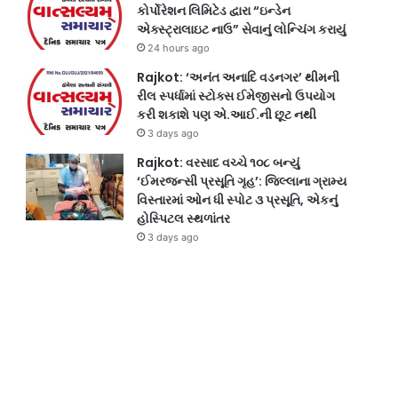
કોર્પોરેશન લિમિટેડ દ્વારા “ઇન્ડેન
એક્સ્ટ્રાલાઇટ નાઉ” સેવાનું લોન્ચિંગ કરાયું
24 hours ago
Rajkot: ‘અનંત અનાદિ વડનગર’ થીમની
રીલ સ્પર્ધામાં સ્ટોક્સ ઈમેજીસનો ઉપયોગ
કરી શકાશે પણ એ.આઈ.ની છૂટ નથી
3 days ago
Rajkot: વરસાદ વચ્ચે ૧૦૮ બન્યું
‘ઈમરજન્સી પ્રસૂતિ ગૃહ’: જિલ્લાના ગ્રામ્ય
વિસ્તારમાં ઓન ધી સ્પોટ ૩ પ્રસૂતિ, એકનું
હોસ્પિટલ સ્થળાંતર
3 days ago