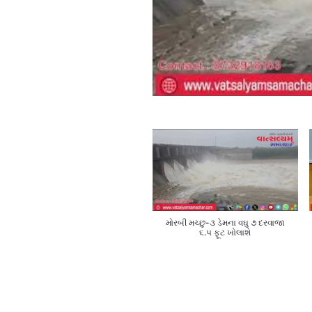
મોરબી મચ્છુ-૩ ડેમના વઘુ ૭ દરવાજા
૬.૫ ફૂટ ખોલાશે