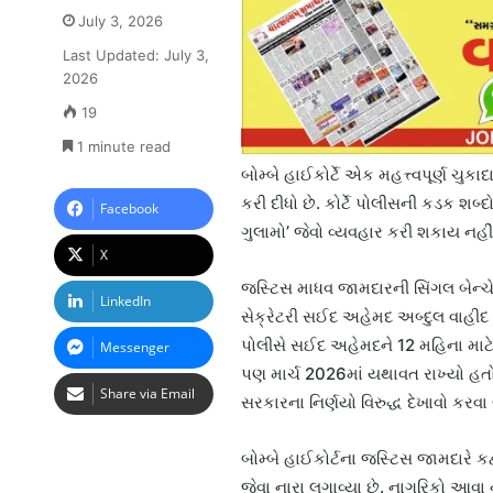
July 3, 2026
Last Updated: July 3,
2026
19
1 minute read
બોમ્બે હાઈકોર્ટે એક મહત્ત્વપૂર્ણ ચુક
કરી દીધો છે. કોર્ટે પોલીસની કડક શબ
Facebook
ગુલામો’ જેવો વ્યવહાર કરી શકાય નહીં
X
જસ્ટિસ માધવ જામદારની સિંગલ બેન્ચે
LinkedIn
સેક્રેટરી સઈદ અહેમદ અબ્દુલ વાહીદ
પોલીસે સઈદ અહેમદને 12 મહિના માટ
Messenger
પણ માર્ચ 2026માં યથાવત રાખ્યો હતો
Share via Email
સરકારના નિર્ણયો વિરુદ્ધ દેખાવો ક
બોમ્બે હાઈકોર્ટના જસ્ટિસ જામદારે કહ્
જેવા નારા લગાવ્યા છે. નાગરિકો આવા