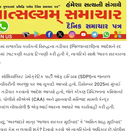
ાદામાં રાજકીય કાર્યકર્તા વિરુદ્ધના તડીપાર (જિલ્લાબદલી)ના આદેશને રદ
્દોમાં ઝાટકણી કાઢતા ટિપ્પણી કરી હતી કે, નાગરિકો સાથે ‘ભારત સરકારના
.
 સોશિયલિસ્ટ ડેમોક્રેટિક પાર્ટી ઓફ ઇન્ડિયા (SDPI)ના જનરલ
 ચૌધરીની અરજી પર આ ચુકાદો આપ્યો હતો. ડિસેમ્બર 2025માં મુંબઈ
ે તડીપાર કરવાનો આદેશ આપ્યો હતો, જેને કોંકણ ડિવિઝનના કમિશનરે
. પોલીસે સીએએ (CAA) અને જ્ઞાનવાપી મસ્જિદ મામલે કેન્દ્ર
રવા બદલ નોંધાયેલી 5 એફઆઈઆરના આધારે આ કાર્યવાહી કરી હતી.
યું, ‘અરજદારે માત્ર ‘ભાજપ સરકાર મુર્દાબાદ’ કે ‘અમિત શાહ મુર્દાબાદ’
 નારા કેમ ન લગાવી શકે? દેખાવો કરવો એ નાગરિકોનો અધિકાર છે.પોલીસ