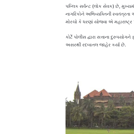
પબ્લિક સર્વન્ટ (લોક સેવક) છે, મુખ્
નાગરિકોને અભિવ્યક્તિની સ્વતંત્રતા 
મોરચો કે ધરણાં યોજવા એ મહારાષ્ટ્
કોર્ટે પોલીસ દ્વારા સત્તાના દુરુપયો
અસરથી રદબાતલ જાહેર કર્યા છે.