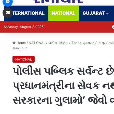
Share via Email
INTERNATIONAL
NATIONAL
GUJARAT
Saturday, August 8 2026
Home
/
NATIONAL
/
પોલીસ પબ્લિક સર્વન્ટ છે, મુખ્યમંત્રી કે પ્રધા
શકાય:HC
NATIONAL
પોલીસ પબ્લિક સર્વન્ટ છે,
પ્રધાનમંત્રીના સેવક ન
સરકારના ગુલામો’ જેવો