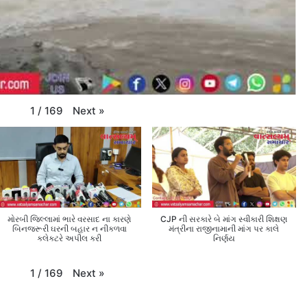
Next
»
1
/
169
મોરબી જિલ્લામાં ભારે વરસાદ ના કારણે
CJP ની સરકારે બે માંગ સ્વીકારી શિક્ષણ
બિનજરૂરી ઘરની બહાર ન નીકળવા
મંત્રીના રાજીનામાની માંગ પર કાલે
કલેક્ટરે અપીલ કરી
નિર્ણય
Next
»
1
/
169