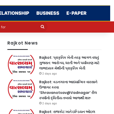
ELATIONSHIP
BUSINESS
E-PAPER
le
in
Search
for
Rajkot News
Rajkot: પ્રાકૃતિક ખેતી તરફ આગળ વધતું
ગુજરાત: આરોગ્ય, ધરતી અને પર્યાવરણ માટે
લાભદાયક મેથીની પ્રાકૃતિક ખેતી
2 days ago
Rajkot: વડનગરના આધ્યાત્મિક વારસાને
ઉજાગર કરવા
‘Shravanotsav@Vadnagar’ રીલ
સ્પર્ધાનો દ્વિતીય તબક્કો આજથી શરૂ
2 days ago
Rajkot: રાજકોટ ખાતે ઇન્ડિયન ઓઇલ