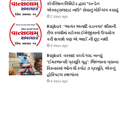
કોર્પોરેશન લિમિટેડ દ્વારા “ઇન્ડેન
એક્સ્ટ્રાલાઇટ નાઉ” સેવાનું લોન્ચિંગ કરાયું
2 days ago
Rajkot: ‘અનંત અનાદિ વડનગર’ થીમની
રીલ સ્પર્ધામાં સ્ટોક્સ ઈમેજીસનો ઉપયોગ
કરી શકાશે પણ એ.આઈ.ની છૂટ નથી
4 days ago
Rajkot: વરસાદ વચ્ચે ૧૦૮ બન્યું
‘ઈમરજન્સી પ્રસૂતિ ગૃહ’: જિલ્લાના ગ્રામ્ય
વિસ્તારમાં ઓન ધી સ્પોટ ૩ પ્રસૂતિ, એકનું
હોસ્પિટલ સ્થળાંતર
4 days ago