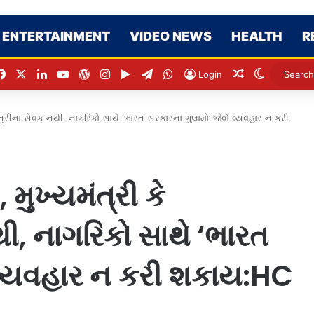
ENTERTAINMENT
VIDEO NEWS
HEALTH
R
Facebook
X
LinkedIn
YouTube
WordPress
Instagram
Google Play
Telegram
WhatsApp
Random Artic
Switch sk
Login
નમંત્રીના સેવક નથી, નાગરિકો સાથે ‘ભારત સરકારના ગુલામો’ જેવો વ્યવહાર ન કરી
 મુખ્યમંત્રી કે
થી, નાગરિકો સાથે ‘ભારત
 વ્યવહાર ન કરી શકાય:HC