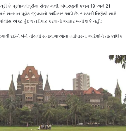
યમંત્રી કે પ્રધાનમંત્રીના સેવક નથી. બંધારણની કલમ 19 અને 21
અને સન્માન પૂર્વક જીવવાનો અધિકાર આપે છે. સરકારી નિર્ણયો સામે
ર પોલીસ એક્ટ હેઠળ તડીપાર કરવાનો આધાર બની શકે નહીં.’
ગને ફગાવી દઈને બંને નીચલી સત્તાવાળાઓના તડીપારના આદેશોને તાત્કાલિક